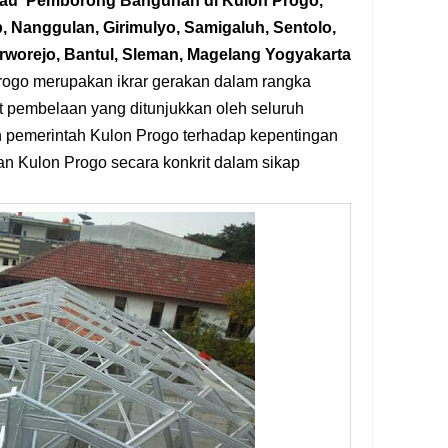
tau
Pemborong Bangunan
di Kulon Progo
,
 Nanggulan, Girimulyo, Samigaluh, Sentolo,
rworejo, Bantul, Sleman, Magelang Yogyakarta
rogo merupakan ikrar gerakan dalam rangka
embelaan yang ditunjukkan oleh seluruh
 pemerintah Kulon Progo terhadap kepentingan
 Kulon Progo secara konkrit dalam sikap