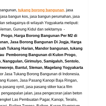
g bangunan,
tukang borong bangunan,
jasa
 jasa bangun kos, jasa bangun perumahan, jasa
dan sebagainya di wilayah Yogyakarta meliputi:
Sleman, Gunung Kidul dan sekitarnya -
n Progo,
Harga Borong Bangunan Per M2 di
gunan, Jasa Borong Bangunan
Di Jogja
, Harga
pah Tukang Harian, Mandor bangunan, tukang
tau
Pemborong Bangunan
di Kulon Progo
,
 Nanggulan, Girimulyo, Samigaluh, Sentolo,
rworejo, Bantul, Sleman, Magelang Yogyakarta
tor Jasa Tukang Borong Bangunan di Indonesia.
sang Kusen, Jasa Pasang Kanopi Baja Ringan,
pasang vynil, jasa pasang stiker kaca film
a pengaspalan jalan, jasa pengecoran jalan beton
Bengkel Las Pembuatan Pagar, Kanopi, Teralis,
Garasi, Railing Tangga, Balkon, Kusen Aluminium