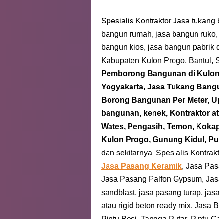
Spesialis Kontraktor Jasa tukan
bangun rumah, jasa bangun ruko,
bangun kios, jasa bangun pabrik 
Kabupaten Kulon Progo, Bantul, 
Pemborong Bangunan
di Kulo
Yogyakarta, Jasa Tukang Ban
Borong Bangunan Per Meter, U
bangunan, kenek, Kontraktor a
Wates, Pengasih, Temon, Kokap,
Kulon Progo, Gunung Kidul, Pu
dan sekitarnya.
Spesialis Kontrak
Jasa Pasang Keramik
, Jasa Pa
Jasa Pasang Palfon Gypsum, Jasa 
sandblast, jasa pasang turap, jas
atau rigid beton ready mix, Jasa 
Pintu Besi, Tangga Putar, Pintu 